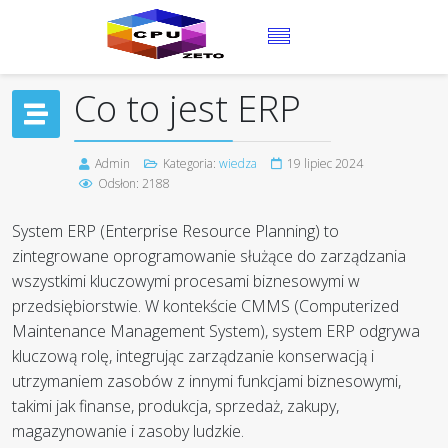
+48 75 64 25 100
Co to jest ERP
Admin
Kategoria:
wiedza
19 lipiec 2024
Odsłon: 2188
System ERP (Enterprise Resource Planning) to
zintegrowane oprogramowanie służące do zarządzania
wszystkimi kluczowymi procesami biznesowymi w
przedsiębiorstwie. W kontekście CMMS (Computerized
Maintenance Management System), system ERP odgrywa
kluczową rolę, integrując zarządzanie konserwacją i
utrzymaniem zasobów z innymi funkcjami biznesowymi,
takimi jak finanse, produkcja, sprzedaż, zakupy,
magazynowanie i zasoby ludzkie.