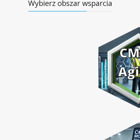
Wybierz obszar wsparcia
CM
Agi